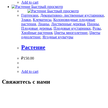
Add to cart
Быстрый просмотр
Быстрый просмотр
Гортензии
,
Декоративно- лиственные кустарники
,
Злаки
,
Клематисы
,
Колоновидные плодовые
растения
,
Лианы
,
Лиственные деревья
,
Пионы
,
Плодовые деревья
,
Плодовые кустарники
,
Розы
,
Хвойные растения
,
Цветы многолетние
,
Цветы
однолетние
,
Ягодные культуры
Растение
₽
150.00
Add to cart
Свяжитесь с нами